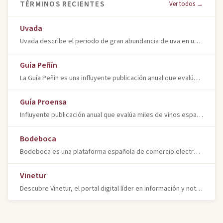
TÉRMINOS RECIENTES
Ver todos →
Uvada
Uvada describe el periodo de gran abundancia de uva en un viñedo o región, resultando en una cosecha particularmente copiosa y de elevado volumen.
Guía Peñín
La Guía Peñín es una influyente publicación anual que evalúa y puntúa miles de vinos españoles, ofreciendo notas de cata y valoraciones
Guía Proensa
Influyente publicación anual que evalúa miles de vinos españoles mediante cata a ciegas. Referencia clave en el sector vitivinícola
Bodeboca
Bodeboca es una plataforma española de comercio electrónico fundada en 2010, especializada en la venta de vino y productos relacionados
Vinetur
Descubre Vinetur, el portal digital líder en información y noticias sobre viticultura, enología, cultura y mercado del vino para profesionales y aficionados.