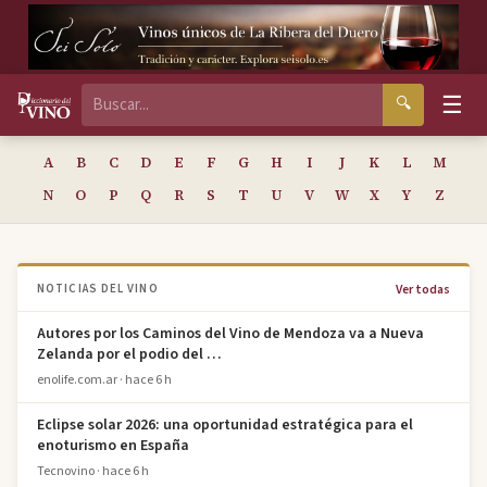
☰
🔍
A
B
C
D
E
F
G
H
I
J
K
L
M
N
O
P
Q
R
S
T
U
V
W
X
Y
Z
Ver todas
NOTICIAS DEL VINO
Autores por los Caminos del Vino de Mendoza va a Nueva
Zelanda por el podio del …
enolife.com.ar · hace 6 h
Eclipse solar 2026: una oportunidad estratégica para el
enoturismo en España
Tecnovino · hace 6 h