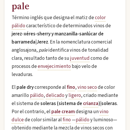
pale
Término inglés que designa el matiz de
color
pálido
característico de determinados vinos de
jerez-xéres-sherry y manzanilla-sanlúcar de
barrameda|Jerez
. En la nomenclatura comercial
anglosajona,
pale
identifica vinos de tonalidad
clara, resultado tanto de su
juventud
como de
procesos de
envejecimiento
bajo velo de
levaduras.
El
pale dry
corresponde al
fino
,
vino
seco
de color
amarillo
pálido
,
delicado
y
ligero
, criado mediante
el sistema de
soleras (sistema de
crianza
)|soleras
.
Por el contrario, el
pale cream
designa un
vino
dulce
de color similar al
fino
—
pálido
y luminoso—
obtenido mediante la mezcla de vinos secos con