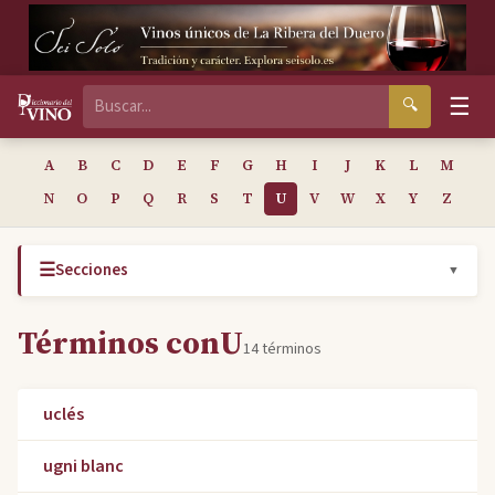
☰
🔍
A
B
C
D
E
F
G
H
I
J
K
L
M
N
O
P
Q
R
S
T
U
V
W
X
Y
Z
☰
Secciones
▼
Términos con
U
14 términos
uclés
ugni blanc