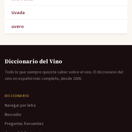
Uvada
uvero
Diccionario del Vino
Todo lo que siempre quisiste saber sobre el vino. El diccionario del
vino en español más completo, desde 2005.
DICCIONARIO
Navegar por letra
Buscador
Preguntas frecuentes