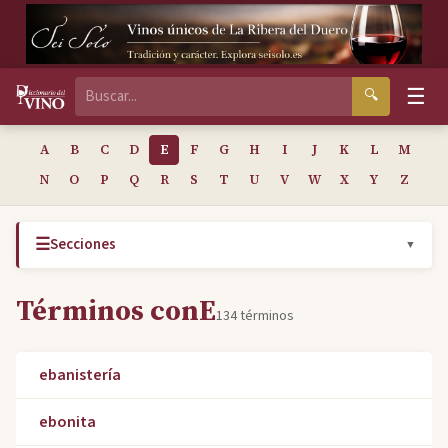
☰
🔍
A
B
C
D
E
F
G
H
I
J
K
L
M
N
O
P
Q
R
S
T
U
V
W
X
Y
Z
☰
Secciones
▼
Términos con
E
134 términos
ebanistería
ebonita