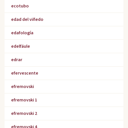
ecotubo
edad del viñedo
edafología
edelfäule
edrar
efervescente
efremovski
efremovski 1
efremovski 2
efremovski 4