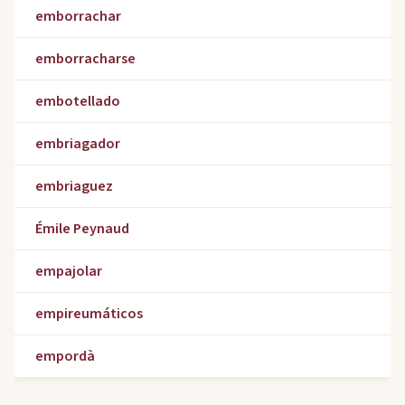
emborrachar
emborracharse
embotellado
embriagador
embriaguez
Émile Peynaud
empajolar
empireumáticos
empordà