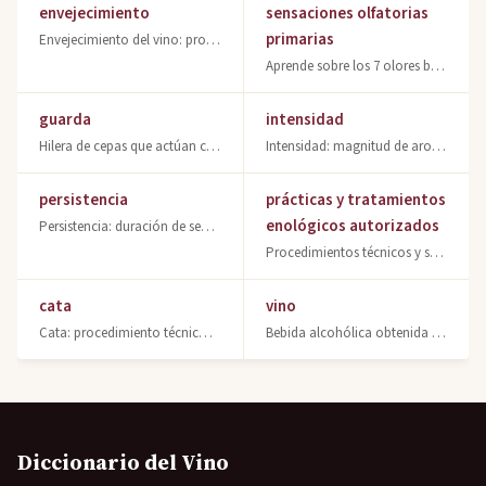
envejecimiento
sensaciones olfatorias
primarias
Envejecimiento del vino: proceso de evolución química en barrica y botella para
Aprende sobre los 7 olores básicos que distingue el olfato humano y su aplicació
guarda
intensidad
Hilera de cepas que actúan como barrera defensiva contra plagas y condiciones ad
Intensidad: magnitud de aroma, color y sabor en vinos. Concepto fundamental del
persistencia
prácticas y tratamientos
enológicos autorizados
Persistencia: duración de sensaciones gustativas tras tragar. Indicador clave de
Procedimientos técnicos y sustancias químicas autorizadas en elaboración vinícol
cata
vino
Cata: procedimiento técnico de valoración del vino mediante análisis sensorial s
Bebida alcohólica obtenida por fermentación de uva. Descubre qué es el vino, sus
Diccionario del Vino