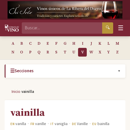
☰
🔍
A
B
C
D
E
F
G
H
I
J
K
L
M
N
O
P
Q
R
S
T
U
V
W
X
Y
Z
☰
Secciones
▼
›
Inicio
vainilla
vainilla
vanilla ·
vanille ·
vaniglia ·
Vanille ·
bainilla
EN
FR
IT
DE
EU