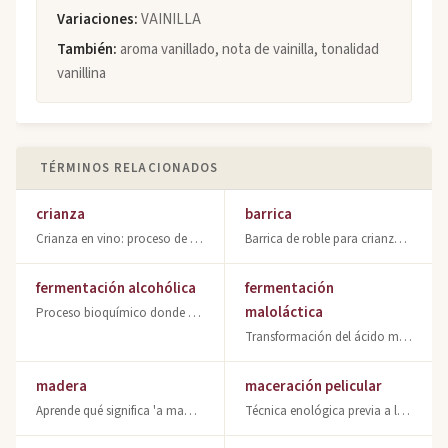
Variaciones:
VAINILLA
También:
aroma vanillado, nota de vainilla, tonalidad
vanillina
TÉRMINOS RELACIONADOS
crianza
barrica
Crianza en vino: proceso de envejecimiento en barrica. Categorías legales de cri
Barrica de roble para crianza vinícola. Descubre cómo afecta al aroma y sabor de
fermentación alcohólica
fermentación
maloláctica
Proceso bioquímico donde las levaduras convierten azúcares en alcohol etílico. F
Transformación del ácido málico en láctico por bacterias lácticas. Reduce acidez
madera
maceración pelicular
Aprende qué significa 'a madera' en la cata de vinos. Tipos, equilibrio y defect
Técnica enológica previa a la fermentación que libera aromas en vinos blancos me