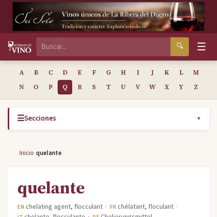
☰
🔍
A
B
C
D
E
F
G
H
I
J
K
L
M
N
O
P
Q
R
S
T
U
V
W
X
Y
Z
☰
Secciones
▼
›
Inicio
quelante
quelante
chelating agent, flocculant ·
chélatant, floculant ·
EN
FR
chelante, flocculante ·
Chelierungsmittel,