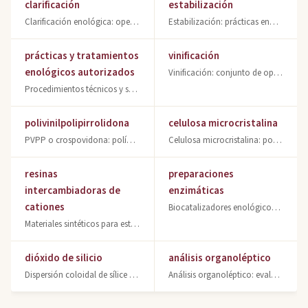
clarificación
estabilización
Clarificación enológica: operación para obtener vinos limpios mediante encolado,
Estabilización: prácticas enológicas para conservar cualidades del vino y evitar
prácticas y tratamientos
vinificación
enológicos autorizados
Vinificación: conjunto de operaciones para transformar mosto en vino. Fermentaci
Procedimientos técnicos y sustancias químicas autorizadas en elaboración vinícol
polivinilpolipirrolidona
celulosa microcristalina
PVPP o crospovidona: polímero adsorbente de polifenoles para estabilizar vinos b
Celulosa microcristalina: polvo clarificante enológico que mejora la fermentació
resinas
preparaciones
intercambiadoras de
enzimáticas
cationes
Biocatalizadores enológicos de origen microbiano o vegetal. Pectinasas, celulasa
Materiales sintéticos para estabilización tártrica del vino mediante intercambio
dióxido de silicio
análisis organoléptico
Dispersión coloidal de sílice para clarificación de vinos. Agente clarificante s
Análisis organoléptico: evaluación cualitativa del vino mediante los sentidos. A