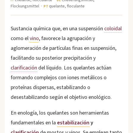
IT
DE
Flockungsmittel ·
quelante, floculante
PT
Sustancia química que, en una suspensión
coloidal
como el
vino
, favorece la agrupación y
aglomeración de partículas finas en suspensión,
facilitando su posterior precipitación y
clarificación
del líquido. Los quelantes actúan
formando complejos con iones metálicos o
proteínas dispersas, estabilizando o
desestabilizando según el objetivo enológico.
En enología, los quelantes son herramientas
fundamentales en la
estabilización
y
clarificación
de mostos y vinos. Se emplean tanto