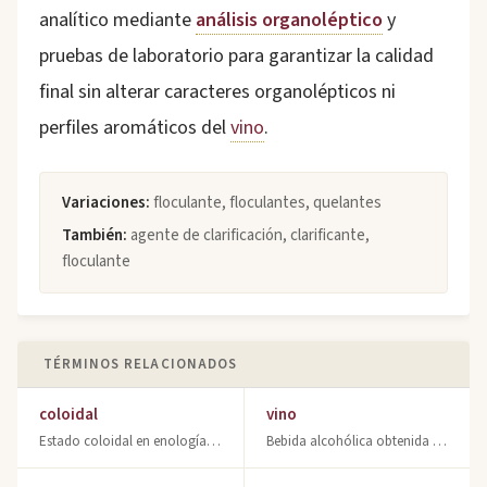
analítico mediante
análisis organoléptico
y
pruebas de laboratorio para garantizar la calidad
final sin alterar caracteres organolépticos ni
perfiles aromáticos del
vino
.
Variaciones:
floculante, floculantes, quelantes
También:
agente de clarificación, clarificante,
floculante
TÉRMINOS RELACIONADOS
coloidal
vino
Estado coloidal en enología: partículas en suspensión, floculación y clarificant
Bebida alcohólica obtenida por fermentación de uva. Descubre qué es el vino, sus