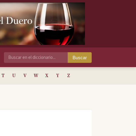
Buscar
T
U
V
W
X
Y
Z