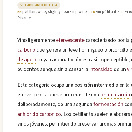
VOCABULARIO DE CATA
petillant wine, slightly sparkling wine ·
vin pétillant ·
vino
EN
FR
IT
frisante
Vino ligeramente
efervescente
caracterizado por la 
carbono
que genera un leve hormigueo o picorcillo en
de aguja
, cuya carbonatación es casi imperceptible, 
evidentes aunque sin alcanzar la
intensidad
de un
v
Esta categoría ocupa una posición intermedia en la 
efervescencia puede proceder de una
fermentación
deliberadamente, de una segunda
fermentación
con
anhidrido carbonico
. Los petillants suelen elaborars
vinos jóvenes, permitiendo preservar aromas primario