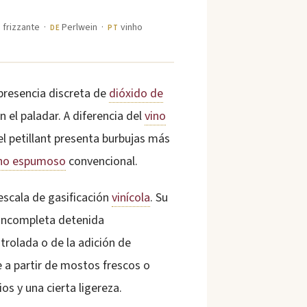
 frizzante ·
Perlwein ·
vinho
DE
PT
presencia discreta de
dióxido de
 el paladar. A diferencia del
vino
el petillant presenta burbujas más
ino espumoso
convencional.
escala de gasificación
vinícola
. Su
incompleta detenida
trolada o de la adición de
e a partir de mostos frescos o
s y una cierta ligereza.