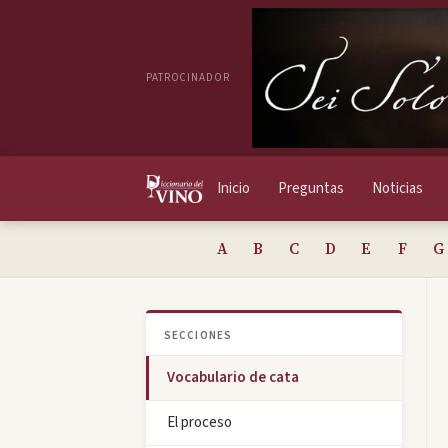
PATROCINADOR
Inicio
Preguntas
Noticias
A
B
C
D
E
F
G
SECCIONES
Vocabulario de cata
El proceso