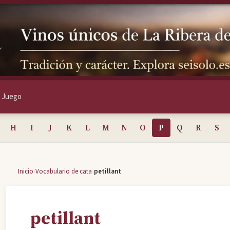
Juego
H
I
J
K
L
M
N
O
P
Q
R
S
›
›
Inicio
Vocabulario de cata
petillant
petillant