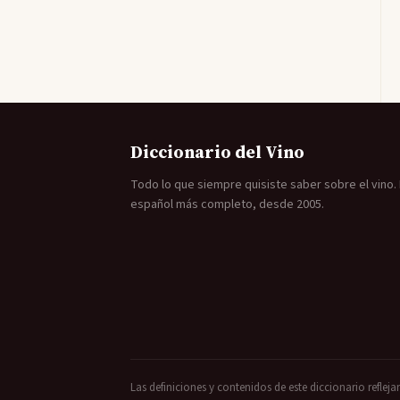
Diccionario del Vino
Todo lo que siempre quisiste saber sobre el vino. E
español más completo, desde 2005.
Las definiciones y contenidos de este diccionario refleja