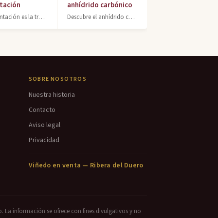
tación
anhídrido carbónico
La fermentación es la transformación de azúcares en alcohol por levaduras. Base
Descubre el anhídrido carbónico en el vino: gas natural de la fermentación que g
SOBRE NOSOTROS
Nuestra historia
Contacto
Aviso legal
Privacidad
Viñedo en venta — Ribera del Duero
o. La información se ofrece con fines divulgativos y no