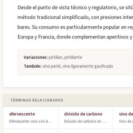
Desde el punto de vista técnico y regulatorio, se si
método tradicional simplificado, con presiones inte
bares. Su consumo es particularmente popular en reg
Europa y Francia, donde complementan aperitivos y
Variaciones:
petillan, petillante
También:
vino perlé, vino ligeramente gasificado
TÉRMINOS RELACIONADOS
efervescente
dióxido de carbono
vino d
Efervescente: vino con desprendimiento de dióxido de carbono. Descubre su origen
Dióxido de carbono en enología: gas protector contra oxidación, subproducto de f