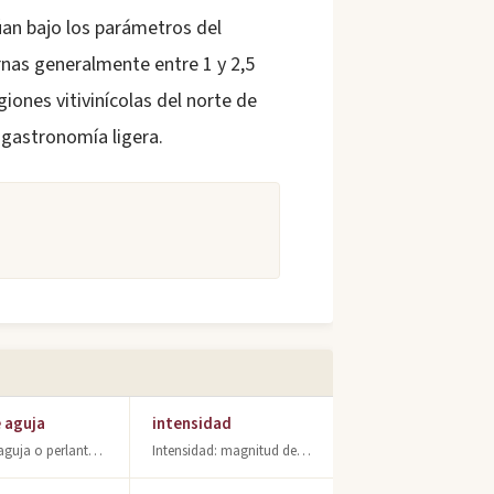
túan bajo los parámetros del
rnas generalmente entre 1 y 2,5
iones vitivinícolas del norte de
 gastronomía ligera.
e aguja
intensidad
Vino de aguja o perlante: producto con efervescencia moderada (1-2,5 bares) entr
Intensidad: magnitud de aroma, color y sabor en vinos. Concepto fundamental del