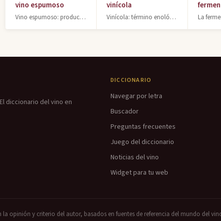
vino espumoso
vinícola
fermen
Vino espumoso: producto con anhídrido carbónico natural de fermentación. Presión
Vinícola: término enológico relativo al vino y la producción vinícola. Persona q
DICCIONARIO
Navegar por letra
l diccionario del vino en
Buscador
Preguntas frecuentes
Juego del diccionario
Noticias del vino
Widget para tu web
n la opinión y criterio del autor, basados en fuentes de referencia del mundo del vin