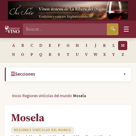
☰
🔍
A
B
C
D
E
F
G
H
I
J
K
L
M
N
O
P
Q
R
S
T
U
V
W
X
Y
Z
☰
Secciones
▼
›
›
Inicio
Regiones vinícolas del mundo
Mosela
Mosela
REGIONES VINÍCOLAS DEL MUNDO