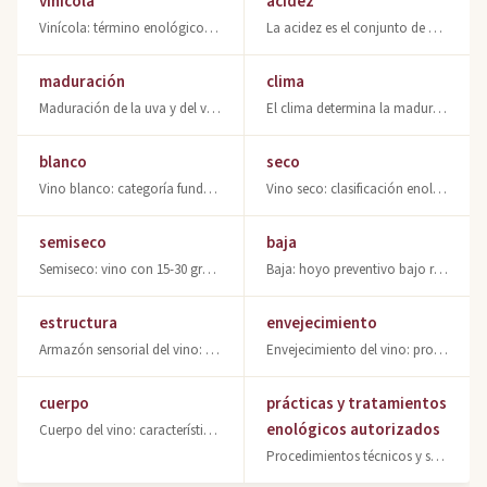
vinícola
acidez
Vinícola: término enológico relativo al vino y la producción vinícola. Persona q
La acidez es el conjunto de ácidos en el vino. Preservante natural, protege colo
maduración
clima
Maduración de la uva y del vino: transformación de ácidos en azúcares, indicador
El clima determina la maduración de la uva y calidad del vino. Índices heliotérm
blanco
seco
Vino blanco: categoría fundamental elaborada sin contacto con hollejos. Blanco d
Vino seco: clasificación enológica con menos de 5 gr/l de azúcares residuales. G
semiseco
baja
Semiseco: vino con 15-30 gr/l de azúcares residuales. Equilibrio entre frescura
Baja: hoyo preventivo bajo racimos para evitar podredumbre. Técnica vitícola de
estructura
envejecimiento
Armazón sensorial del vino: cuerpo, acidez y equilibrio de sabores que definen s
Envejecimiento del vino: proceso de evolución química en barrica y botella para
cuerpo
prácticas y tratamientos
enológicos autorizados
Cuerpo del vino: característica sensorial ligada al grado alcohólico y extracto
Procedimientos técnicos y sustancias químicas autorizadas en elaboración vinícol