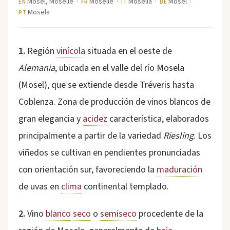
Mosel, Moselle ·
Moselle ·
Mosella ·
Mosel ·
EN
FR
IT
DE
Mosela
PT
1.
Región
vinícola
situada en el oeste de
Alemania
, ubicada en el valle del río Mosela
(Mosel), que se extiende desde Tréveris hasta
Coblenza. Zona de producción de vinos blancos de
gran elegancia y
acidez
característica, elaborados
principalmente a partir de la variedad
Riesling
. Los
viñedos se cultivan en pendientes pronunciadas
con orientación sur, favoreciendo la
maduración
de uvas en
clima
continental templado.
2.
Vino
blanco
seco
o
semiseco
procedente de la