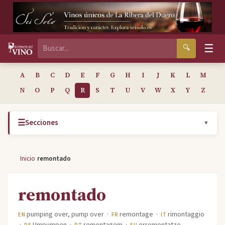
☰
🔍
A
B
C
D
E
F
G
H
I
J
K
L
M
N
O
P
Q
R
S
T
U
V
W
X
Y
Z
☰
Secciones
▼
›
Inicio
remontado
remontado
pumping over, pump over ·
remontage ·
rimontaggio
EN
FR
IT
·
Umpumpen ·
remontagem ·
erremontatze