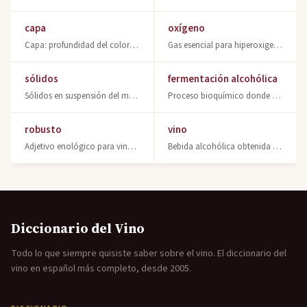
capa
oxígeno
Capa: profundidad del color en vinos. Parámetro clave en cata organoléptica. Dob
Gas esencial para hiperoxigenación de mostos y oxigenación de vinos. Pureza 99%,
sólidos
fermentación alcohólica
Sólidos en suspensión del mosto y vino: partículas, posos y su rol en clarificac
Proceso bioquímico donde las levaduras convierten azúcares en alcohol etílico. F
robusto
vino
Adjetivo enológico para vinos de alta graduación natural, cuerpo denso y estruct
Bebida alcohólica obtenida por fermentación de uva. Descubre qué es el vino, sus
Diccionario del Vino
Todo lo que siempre quisiste saber sobre el vino. El diccionario del
vino en español más completo, desde 2005.