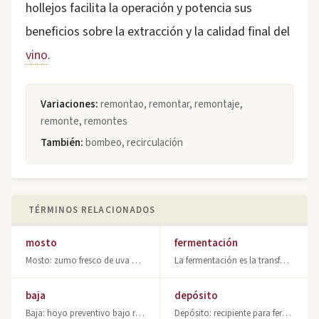
hollejos facilita la operación y potencia sus
beneficios sobre la extracción y la calidad final del
vino
.
Variaciones:
remontao, remontar, remontaje,
remonte, remontes
También:
bombeo, recirculación
TÉRMINOS RELACIONADOS
mosto
fermentación
Mosto: zumo fresco de uva base de la fermentación. Clasificación por presión y t
La fermentación es la transformación de azúcares en alcohol por levaduras. Base
baja
depósito
Baja: hoyo preventivo bajo racimos para evitar podredumbre. Técnica vitícola de
Depósito: recipiente para fermentación y almacenamiento de vino. Materiales: ace