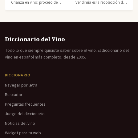
Crianza en vino: proceso de envejecimiento en barrica. Categorías legales de cri
Vendimia es la recolección de uvas en la viña. Aprende cuándo se realiza y su im
Diccionario del Vino
Todo lo que siempre quisiste saber sobre el vino. El diccionario del
vino en español más completo, desde 2005.
DICCIONARIO
Navegar por letra
Buscador
Preguntas frecuentes
Juego del diccionario
Noticias del vino
Widget para tu web