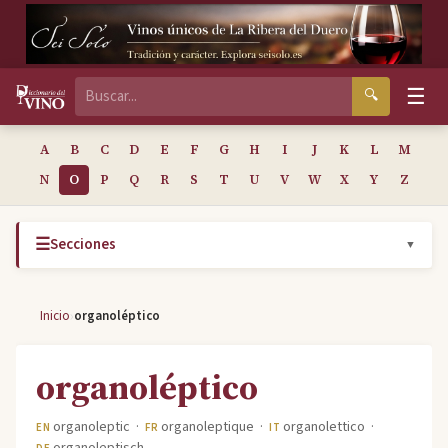
☰
🔍
A
B
C
D
E
F
G
H
I
J
K
L
M
N
O
P
Q
R
S
T
U
V
W
X
Y
Z
☰
Secciones
▼
›
Inicio
organoléptico
organoléptico
organoleptic ·
organoleptique ·
organolettico ·
EN
FR
IT
organoleptisch