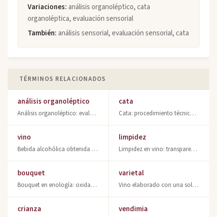
Variaciones:
análisis organoléptico, cata
organoléptica, evaluación sensorial
También:
análisis sensorial, evaluación sensorial, cata
TÉRMINOS RELACIONADOS
análisis organoléptico
cata
Análisis organoléptico: evaluación cualitativa del vino mediante los sentidos. A
Cata: procedimiento técnico de valoración del vino mediante análisis sensorial s
vino
limpidez
Bebida alcohólica obtenida por fermentación de uva. Descubre qué es el vino, sus
Limpidez en vino: transparencia y ausencia de partículas. Clave en análisis sens
bouquet
varietal
Bouquet en enología: oxidación y reducción. Descubre cómo evolucionan los aromas
Vino elaborado con una sola variedad de uva al 85%. Expresión aromática pura de
crianza
vendimia