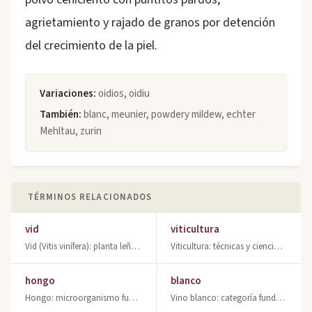
agrietamiento y rajado de granos por detención
del crecimiento de la piel.
Variaciones:
oidios, oidiu
También:
blanc, meunier, powdery mildew, echter
Mehltau, zurin
TÉRMINOS RELACIONADOS
vid
viticultura
Vid (Vitis vinífera): planta leñosa trepadora originaria de Asia, base de la vit
Viticultura: técnicas y ciencias aplicadas al cultivo de la vid. Plagas, enferme
hongo
blanco
Hongo: microorganismo fungi esencial en viticultura. Levaduras para fermentación
Vino blanco: categoría fundamental elaborada sin contacto con hollejos. Blanco d