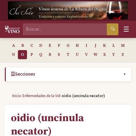
☰
🔍
A
B
C
D
E
F
G
H
I
J
K
L
M
N
O
P
Q
R
S
T
U
V
W
X
Y
Z
☰
Secciones
▼
›
›
Inicio
Enfermedades de la Vid
oidio (uncinula necator)
oidio (uncinula
necator)