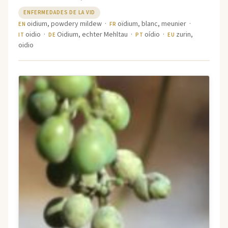
ENFERMEDADES DE LA VID
oidium, powdery mildew ·
oïdium, blanc, meunier ·
EN
FR
oidio ·
Oidium, echter Mehltau ·
oídio ·
zurin,
IT
DE
PT
EU
oidio