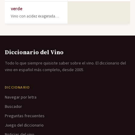
verde
Vino con acidez exageradamente destacada. Característico de uvas inmaduras. Desc
Diccionario del Vino
Todo lo que siempre quisiste saber sobre el vino. El diccionario del
vino en español más completo, desde 2005.
DICCIONARIO
Navegar por letra
Buscador
Preguntas frecuentes
Juego del diccionario
Noticias del vino