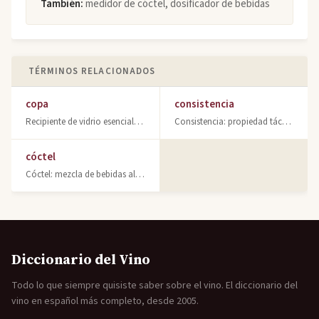
También:
medidor de cóctel, dosificador de bebidas
TÉRMINOS RELACIONADOS
copa
consistencia
Recipiente de vidrio esencial para la cata de vino. Aprende sobre sus formas, ca
Consistencia: propiedad táctil que describe textura, cuerpo y densidad del vino
cóctel
Cóctel: mezcla de bebidas alcohólicas, zumos e ingredientes. Descubre cócteles c
Diccionario del Vino
Todo lo que siempre quisiste saber sobre el vino. El diccionario del
vino en español más completo, desde 2005.