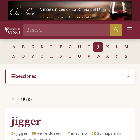
☰
🔍
A
B
C
D
E
F
G
H
I
J
K
L
M
N
O
P
Q
R
S
T
U
V
W
X
Y
Z
☰
Secciones
▼
›
Inicio
jigger
jigger
jigger ·
verre doseur ·
misurino ·
Schnapsmaß ·
EN
FR
IT
DE
medidor de drinks