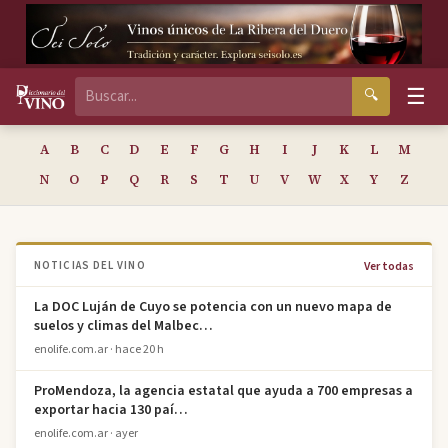
☰
🔍
A
B
C
D
E
F
G
H
I
J
K
L
M
N
O
P
Q
R
S
T
U
V
W
X
Y
Z
Ver todas
NOTICIAS DEL VINO
La DOC Luján de Cuyo se potencia con un nuevo mapa de
suelos y climas del Malbec…
enolife.com.ar · hace 20 h
ProMendoza, la agencia estatal que ayuda a 700 empresas a
exportar hacia 130 paí…
enolife.com.ar · ayer