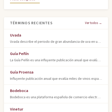
TÉRMINOS RECIENTES
Ver todos →
Uvada
Uvada describe el periodo de gran abundancia de uva en un viñedo o región, resultando en una cosecha particularmente copiosa y de elevado volumen.
Guía Peñín
La Guía Peñín es una influyente publicación anual que evalúa y puntúa miles de vinos españoles, ofreciendo notas de cata y valoraciones
Guía Proensa
Influyente publicación anual que evalúa miles de vinos españoles mediante cata a ciegas. Referencia clave en el sector vitivinícola
Bodeboca
Bodeboca es una plataforma española de comercio electrónico fundada en 2010, especializada en la venta de vino y productos relacionados
Vinetur