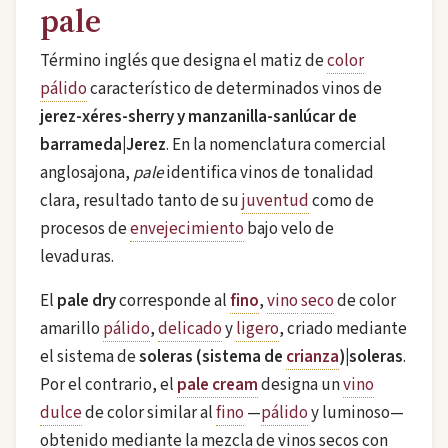
pale
Término inglés que designa el matiz de
color
pálido
característico de determinados vinos de
jerez-xéres-sherry y manzanilla-sanlúcar de
barrameda|Jerez
. En la nomenclatura comercial
anglosajona,
pale
identifica vinos de tonalidad
clara, resultado tanto de su
juventud
como de
procesos de
envejecimiento
bajo velo de
levaduras.
El
pale dry
corresponde al
fino
,
vino
seco
de color
amarillo
pálido
,
delicado
y
ligero
, criado mediante
el sistema de
soleras (sistema de
crianza
)|soleras
.
Por el contrario, el
pale cream
designa un
vino
dulce
de color similar al
fino
—
pálido
y luminoso—
obtenido mediante la mezcla de vinos secos con