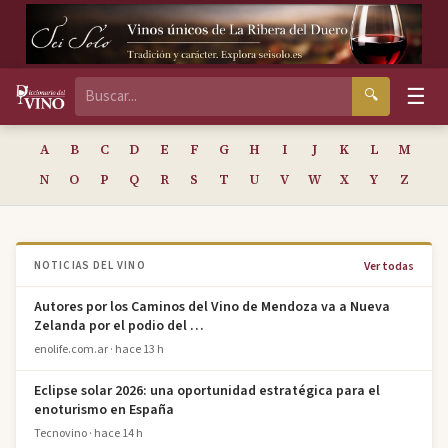
☰
🔍
A
B
C
D
E
F
G
H
I
J
K
L
M
N
O
P
Q
R
S
T
U
V
W
X
Y
Z
Ver todas
NOTICIAS DEL VINO
Autores por los Caminos del Vino de Mendoza va a Nueva
Zelanda por el podio del …
enolife.com.ar · hace 13 h
Eclipse solar 2026: una oportunidad estratégica para el
enoturismo en España
Tecnovino · hace 14 h