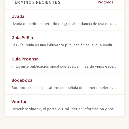
TÉRMINOS RECIENTES
Ver todos →
Uvada
Uvada describe el periodo de gran abundancia de uva en un viñedo o región, resultando en una cosecha particularmente copiosa y de elevado volumen.
Guía Peñín
La Guía Peñín es una influyente publicación anual que evalúa y puntúa miles de vinos españoles, ofreciendo notas de cata y valoraciones
Guía Proensa
Influyente publicación anual que evalúa miles de vinos españoles mediante cata a ciegas. Referencia clave en el sector vitivinícola
Bodeboca
Bodeboca es una plataforma española de comercio electrónico fundada en 2010, especializada en la venta de vino y productos relacionados
Vinetur
Descubre Vinetur, el portal digital líder en información y noticias sobre viticultura, enología, cultura y mercado del vino para profesionales y aficionados.