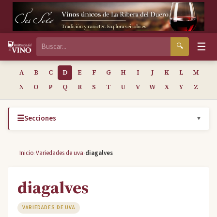
☰
🔍
A
B
C
D
E
F
G
H
I
J
K
L
M
N
O
P
Q
R
S
T
U
V
W
X
Y
Z
☰
Secciones
▼
›
›
Inicio
Variedades de uva
diagalves
diagalves
VARIEDADES DE UVA