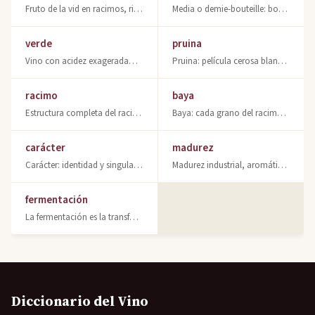
Fruto de la vid en racimos, rico en azúcares. Base de la fermentación y elaborac
Media o demie-bouteille: botella de vino de 35-37 cl. Formatos y usos del envase
verde
pruina
Vino con acidez exageradamente destacada. Característico de uvas inmaduras. Desc
Pruina: película cerosa blanquecina que recubre las uvas. Función protectora, mi
racimo
baya
Estructura completa del racimo de uva: raspón, bayas, hollejo y pulpa. Composici
Baya: cada grano del racimo de vid. Unidad básica de la uva con pepitas y zumo.
carácter
madurez
Carácter: identidad y singularidad del vino. Rasgos que definen su personalidad
Madurez industrial, aromática y fenólica: claves para determinar el momento ópti
fermentación
La fermentación es la transformación de azúcares en alcohol por levaduras. Base
Diccionario del Vino