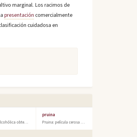
ltivo marginal. Los racimos de
na
presentación
comercialmente
clasificación cuidadosa en
pruina
Bebida alcohólica obtenida por fermentación de uva. Descubre qué es el vino, sus
Pruina: película cerosa blanquecina que recubre las uvas. Función protectora, mi