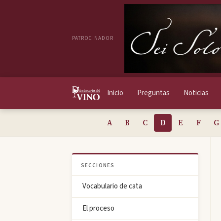
PATROCINADOR
Inicio
Preguntas
Noticias
A
B
C
D
E
F
G
SECCIONES
Vocabulario de cata
El proceso