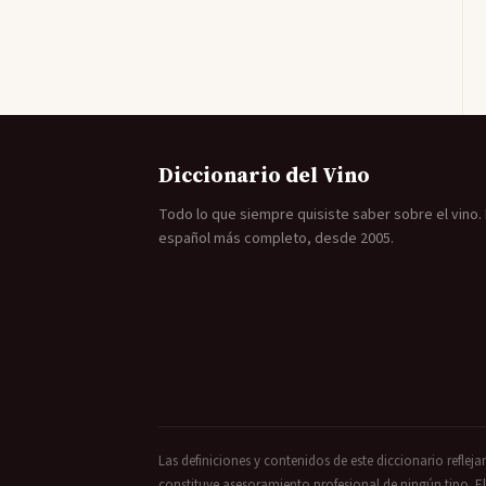
Diccionario del Vino
Todo lo que siempre quisiste saber sobre el vino. E
español más completo, desde 2005.
Las definiciones y contenidos de este diccionario refleja
constituye asesoramiento profesional de ningún tipo. El 