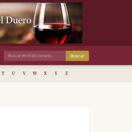
Buscar
T
U
V
W
X
Y
Z