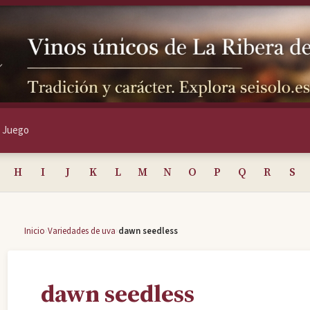
Juego
H
I
J
K
L
M
N
O
P
Q
R
S
›
›
Inicio
Variedades de uva
dawn seedless
dawn seedless