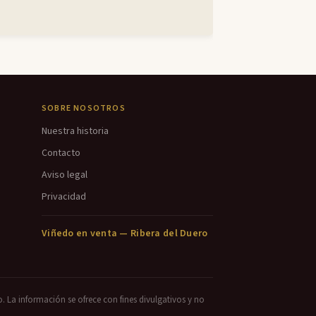
SOBRE NOSOTROS
Nuestra historia
Contacto
Aviso legal
Privacidad
Viñedo en venta — Ribera del Duero
o. La información se ofrece con fines divulgativos y no