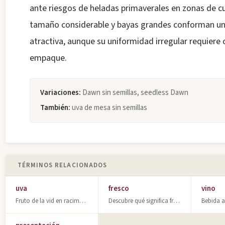
ante riesgos de heladas primaverales en zonas de cu
tamaño considerable y bayas grandes conforman u
atractiva, aunque su uniformidad irregular requiere 
empaque.
Variaciones:
Dawn sin semillas, seedless Dawn
También:
uva de mesa sin semillas
TÉRMINOS RELACIONADOS
uva
fresco
vino
Fruto de la vid en racimos, rico en azúcares. Base de la fermentación y elaborac
Descubre qué significa fresco en enología: acidez equilibrada y sensación refres