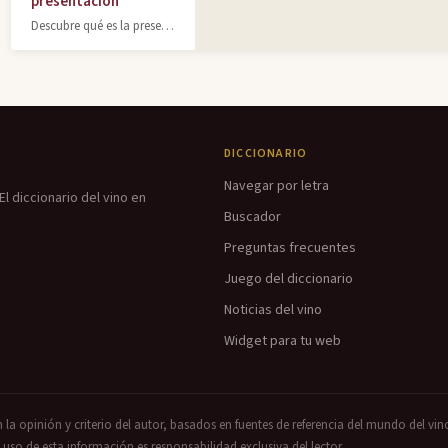
presentación
Descubre qué es la presentación en vino: etiquetas, cápsulas, cajas y accesorios
DICCIONARIO
Navegar por letra
l diccionario del vino en
Buscador
Preguntas frecuentes
Juego del diccionario
Noticias del vino
Widget para tu web
n la opinión y criterio del autor, basados en fuentes de referencia del mundo del vin
uso de esta información es responsabilidad exclusiva del lector.