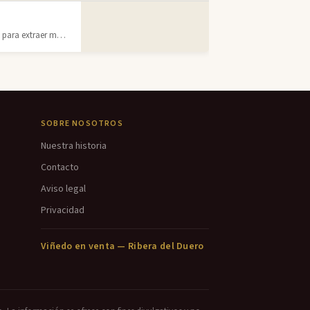
Máquina para extraer mosto de la uva. Prensas hidráulicas, neumáticas y de viga
SOBRE NOSOTROS
Nuestra historia
Contacto
Aviso legal
Privacidad
Viñedo en venta — Ribera del Duero