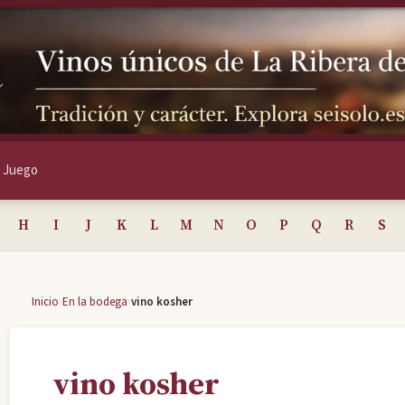
Juego
H
I
J
K
L
M
N
O
P
Q
R
S
›
›
Inicio
En la bodega
vino kosher
vino kosher