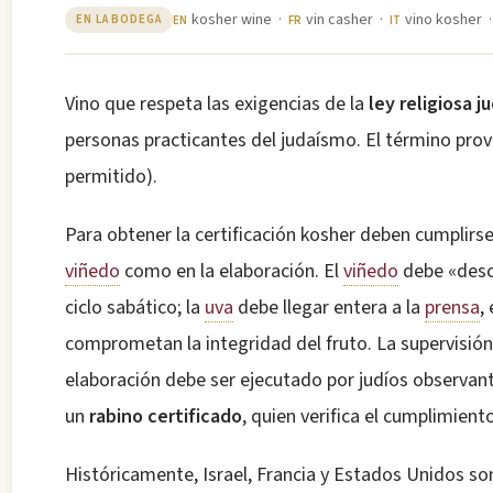
kosher wine ·
vin casher ·
vino kosher 
EN LA BODEGA
EN
FR
IT
Vino que respeta las exigencias de la
ley religiosa ju
personas practicantes del judaísmo. El término pro
permitido).
Para obtener la certificación kosher deben cumplirs
viñedo
como en la elaboración. El
viñedo
debe «desc
ciclo sabático; la
uva
debe llegar entera a la
prensa
,
comprometan la integridad del fruto. La supervisión 
elaboración debe ser ejecutado por judíos observan
un
rabino certificado
, quien verifica el cumplimien
Históricamente, Israel, Francia y Estados Unidos s