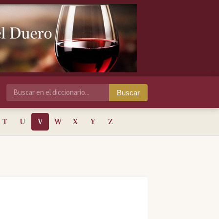
Buscar
T
U
V
W
X
Y
Z