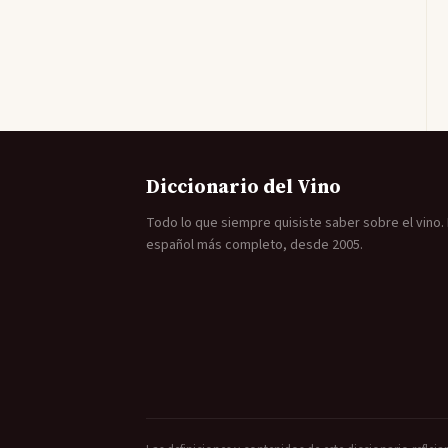
Diccionario del Vino
Todo lo que siempre quisiste saber sobre el vino. E
español más completo, desde 2005.