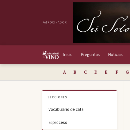
PATROCINADOR
Inicio
Preguntas
Noticias
A
B
C
D
E
F
G
SECCIONES
Vocabulario de cata
El proceso