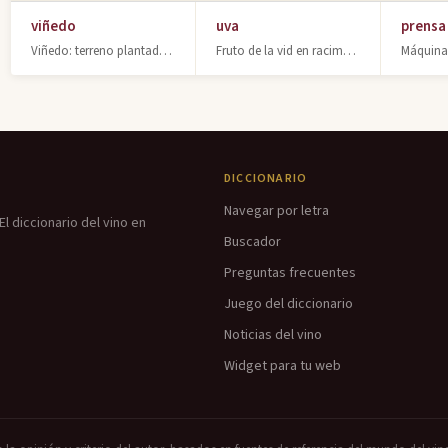
viñedo
uva
prensa
Viñedo: terreno plantado de viñas para vinificación. Conjunto de plantas vitícol
Fruto de la vid en racimos, rico en azúcares. Base de la fermentación y elaborac
DICCIONARIO
Navegar por letra
l diccionario del vino en
Buscador
Preguntas frecuentes
Juego del diccionario
Noticias del vino
Widget para tu web