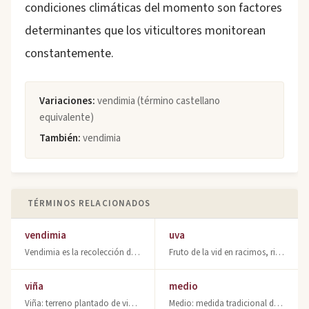
condiciones climáticas del momento son factores
determinantes que los viticultores monitorean
constantemente.
Variaciones:
vendimia (término castellano
equivalente)
También:
vendimia
TÉRMINOS RELACIONADOS
vendimia
uva
Vendimia es la recolección de uvas en la viña. Aprende cuándo se realiza y su im
Fruto de la vid en racimos, rico en azúcares. Base de la fermentación y elaborac
viña
medio
Viña: terreno plantado de vides. Unidad fundamental de la viticultura moderna y
Medio: medida tradicional de vino en Montilla-Moriles equivalente a 125 cc, serv