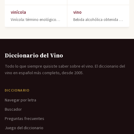
vinícola
vino
Vinícola: término enológico relativo al vino y la producción vinícola. Persona q
Bebida alcohólica obtenida por fermentación de uva. Descubre qué es el vino, sus
Diccionario del Vino
Todo lo que siempre quisiste saber sobre el vino. El diccionario del
vino en español más completo, desde 2005.
DICCIONARIO
Navegar por letra
Buscador
Preguntas frecuentes
Juego del diccionario