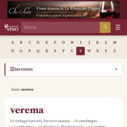
☰
🔍
A
B
C
D
E
F
G
H
I
J
K
L
M
N
O
P
Q
R
S
T
U
V
W
X
Y
Z
☰
Secciones
▼
›
Inicio
verema
verema
vintage harvest, harvest season ·
vendanges ·
EN
FR
vendemmia ·
Weinlese, Traubenernte ·
vindima